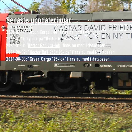
Senaste uppdateringar:
2025-01-14: "
Green Cargo T44
" finns nu med i databasen.
2025-01-11: Ny bild på "
Hector Rail 243.221
".
2025-01-11: "
Hector Rail 241-lok
" finns nu med i databasen.
2024-08-09: "
Hector Rail 243/193-lok
" finns nu med i databasen.
2024-08-08: "
Green Cargo 193-lok
" finns nu med i databasen.