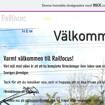
Denna hemsida designades med
.c
Railfocus
HEM
SVERIGES LOK
Hem
Välkomme
Varmt välkommen till Railfocus!
Vårt mål med sidan är at
t att ha kompletta förteckningar över loken som ru
Sveriges järnvägar.
Tack för att du besöker oss, och vi hoppas att ni ska trivas på s
/Redaktionen på Railfocus
Kontakta oss på
railfocusse@gmail.com
vid frågor eller synpunkter.